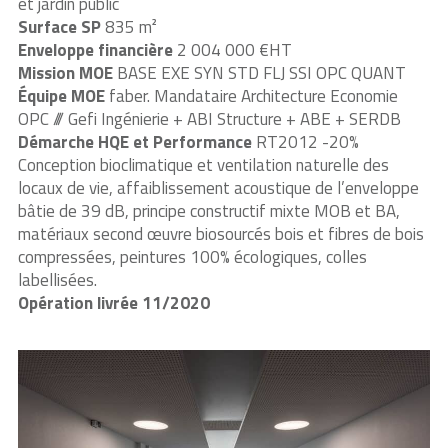
et jardin public
Surface
SP
835 m²
Enveloppe financière
2 004 000 €HT
Mission MOE
BASE EXE SYN STD FLJ SSI OPC QUANT
Équipe MOE
faber. Mandataire Architecture Economie
OPC /// Gefi Ingénierie + ABI Structure + ABE + SERDB
Démarche HQE et Performance
RT2012 -20%
Conception bioclimatique et ventilation naturelle des
locaux de vie, affaiblissement acoustique de l’enveloppe
bâtie de 39 dB, principe constructif mixte MOB et BA,
matériaux second œuvre biosourcés bois et fibres de bois
compressées, peintures 100% écologiques, colles
labellisées.
Opération livrée 11/2020