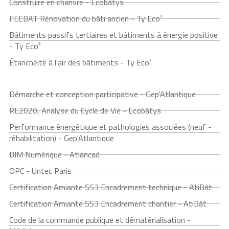
Construire en chanvre - Ecobâtys
FEEBAT Rénovation du bâti ancien - Ty Eco²
Bâtiments passifs tertiaires et bâtiments à énergie positive
- Ty Eco²
Étanchéité à l'air des bâtiments - Ty Eco²
Démarche et conception participative - Gep'Atlantique
RE2020, Analyse du Cycle de Vie - Ecobâtys
Performance énergétique et pathologies associées (neuf -
réhabilitation) - Gep'Atlantique
BIM Numérique - Atlancad
OPC - Untec Paris
Certification Amiante SS3 Encadrement technique - AtiBât
Certification Amiante SS3 Encadrement chantier - AtiBât
Code de la commande publique et dématérialisation -